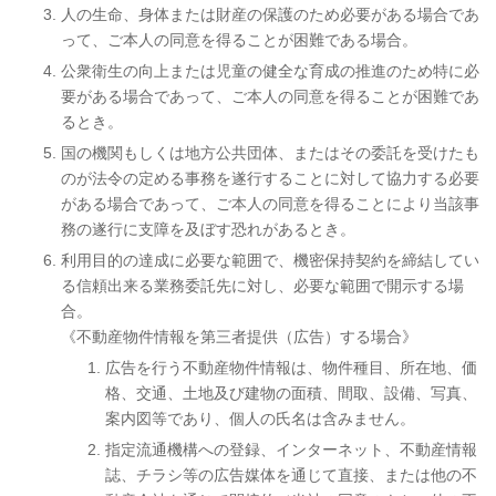
人の生命、身体または財産の保護のため必要がある場合であ
って、ご本人の同意を得ることが困難である場合。
公衆衛生の向上または児童の健全な育成の推進のため特に必
要がある場合であって、ご本人の同意を得ることが困難であ
るとき。
国の機関もしくは地方公共団体、またはその委託を受けたも
のが法令の定める事務を遂行することに対して協力する必要
がある場合であって、ご本人の同意を得ることにより当該事
務の遂行に支障を及ぼす恐れがあるとき。
利用目的の達成に必要な範囲で、機密保持契約を締結してい
る信頼出来る業務委託先に対し、必要な範囲で開示する場
合。
《不動産物件情報を第三者提供（広告）する場合》
広告を行う不動産物件情報は、物件種目、所在地、価
格、交通、土地及び建物の面積、間取、設備、写真、
案内図等であり、個人の氏名は含みません。
指定流通機構への登録、インターネット、不動産情報
誌、チラシ等の広告媒体を通じて直接、または他の不