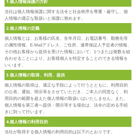
1.個人情報保護の方針
当社は個人情報保護に関する法令と社会秩序を尊重・厳守し、個
人情報の適正な取扱いと保護に努めます。
2.個人情報の定義
個人情報とは、お客様の氏名、生年月日、お電話番号、勤務先等
の属性情報、E-Mailアドレス、ご住所、連帯保証人予定者の情報、
その他お客様から提供を受けた情報において、1つまたは複数を組
合わせることにより、お客様個人を特定することのできる情報を
いいます。
3.個人情報の取得、利用、提供
個人情報の取得は、適正な手段によって行うとともに、利用目的
の公表、通知、明示等をさせていただき、ご本人の同意なく、利
用目的の範囲を超えた個人情報の取扱いはいたしません。また、
個人情報を第三者へ提供・開示等する場合は、法令の定める手続
きに則って行います。
4.個人情報の利用目的
当社が取得する個人情報の利用目的は以下のとおりです。