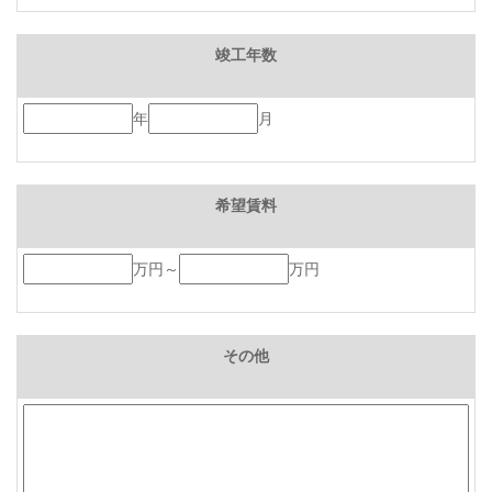
竣工年数
年
月
希望賃料
万円～
万円
その他