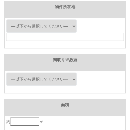
物件所在地
間取り※必須
面積
約
㎡