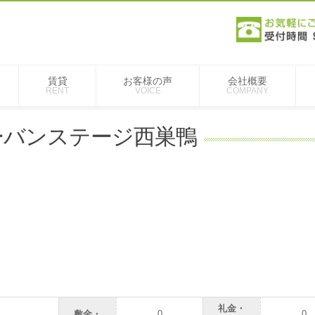
賃貸
お客様の声
会社概要
RENT
VOICE
COMPANY
ーバンステージ西巣鴨
礼金・
敷金・
0
0