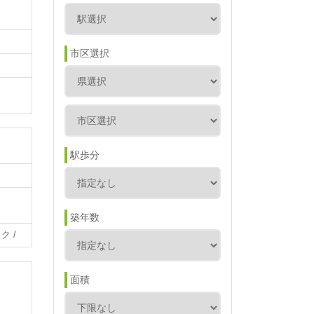
市区選択
駅歩分
築年数
ク /
面積