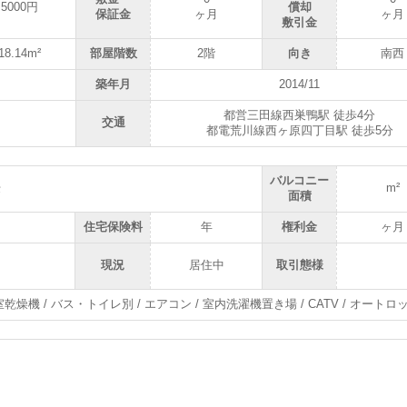
5000円
償却
保証金
ヶ月
ヶ月
敷引金
18.14m²
部屋階数
2階
向き
南西
築年月
2014/11
都営三田線西巣鴨駅 徒歩4分
交通
都電荒川線西ヶ原四丁目駅 徒歩5分
バルコニー
室8.4畳
m²
面積
住宅保険料
年
権利金
ヶ月
現況
居住中
取引態様
室乾燥機 / バス・トイレ別 / エアコン / 室内洗濯機置き場 / CATV / オートロッ