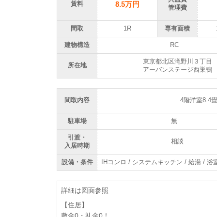
8.5万円
賃料
管理費
間取
1R
専有面積
建物構造
RC
東京都北区滝野川３丁目
所在地
アーバンステージ西巣鴨
間取内容
4階洋
駐車場
無
引渡・
相談
入居時期
設備・条件
IHコンロ / システムキッチン / 給湯 / 浴
詳細は図面参照
【住居】
敷金0・礼金0！