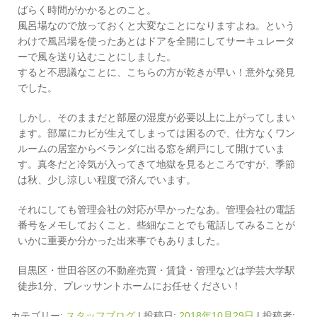
ばらく時間がかかるとのこと。
風呂場なので放っておくと大変なことになりますよね。という
わけで風呂場を使ったあとはドアを全開にしてサーキュレータ
ーで風を送り込むことにしました。
すると不思議なことに、こちらの方が乾きが早い！意外な発見
でした。
しかし、そのままだと部屋の湿度が必要以上に上がってしまい
ます。部屋にカビが生えてしまっては困るので、仕方なくワン
ルームの居室からベランダに出る窓を網戸にして開けていま
す。真冬だと冷気が入ってきて地獄を見るところですが、季節
は秋、少し涼しい程度で済んでいます。
それにしても管理会社の対応が早かったなあ。管理会社の電話
番号をメモしておくこと、些細なことでも電話してみることが
いかに重要か分かった出来事でもありました。
目黒区・世田谷区の不動産売買・賃貸・管理などは学芸大学駅
徒歩1分、プレッサントホームにお任せください！
カテゴリー:
スタッフブログ
| 投稿日:
2018年10月29日
|
投稿者: