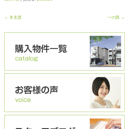
←
冬支度
一の酉
→