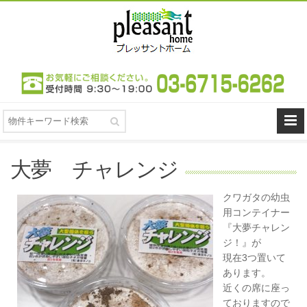
大夢 チャレンジ
クワガタの幼虫
用コンテイナー
『大夢チャレン
ジ！』が
現在3つ置いて
あります。
近くの席に座っ
ておりますので