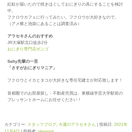
紅鮭が届いたので焼きほぐしておにぎりの具にすることを検討
中。
フクロウカフェに行ってみたい。フクロウが大好きなので。
（アメ横と池袋にあることは調査済み）
アラセキさんのおすすめ
JR大塚駅北口徒歩2分
おにぎり専門店ボンゴ
Salty先輩の一言
「さすがおにぎりマニア」
フクロウとイカとタコが大好きな専任宅建士が対応致します！
首都圏でのお部屋探し・不動産売買は、東横線学芸大学駅前の
プレッサントホームにお任せください！
カテゴリー:
スタッフブログ
,
今週のアラセキさん
| 投稿日:
2021年
11月4日
|
投稿者:
pleasant