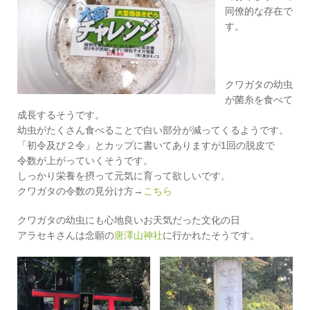
同僚的な存在で
す。
クワガタの幼虫
が菌糸を食べて
成長するそうです。
幼虫がたくさん食べることで白い部分が減ってくるようです。
「初令及び２令」とカップに書いてありますが1回の脱皮で
令数が上がっていくそうです。
しっかり栄養を摂って元気に育って欲しいです。
クワガタの令数の見分け方→
こちら
クワガタの幼虫にも心地良いお天気だった文化の日
アラセキさんは念願の
唐澤山神社
に行かれたそうです。