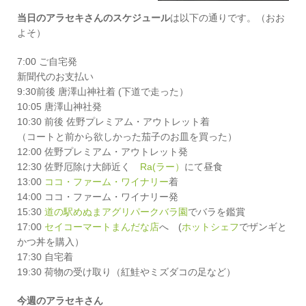
当日のアラセキさんのスケジュール
は以下の通りです。（おお
よそ）
7:00 ご自宅発
新聞代のお支払い
9:30前後 唐澤山神社着 (下道で走った）
10:05 唐澤山神社発
10:30 前後 佐野プレミアム・アウトレット着
（コートと前から欲しかった茄子のお皿を買った）
12:00 佐野プレミアム・アウトレット発
12:30 佐野厄除け大師近く
Ra(ラー）
にて昼食
13:00
ココ・ファーム・ワイナリー
着
14:00 ココ・ファーム・ワイナリー発
15:30
道の駅めぬまアグリパークバラ園
でバラを鑑賞
17:00
セイコーマートまんだな店
へ (
ホットシェフ
でザンギと
かつ丼を購入）
17:30 自宅着
19:30 荷物の受け取り（紅鮭やミズダコの足など）
今週のアラセキさん