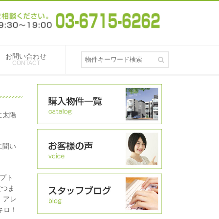
お問い合わせ
CONTACT
に太陽
に聞い
。
ジプト
(つま
、アレ
キロ！