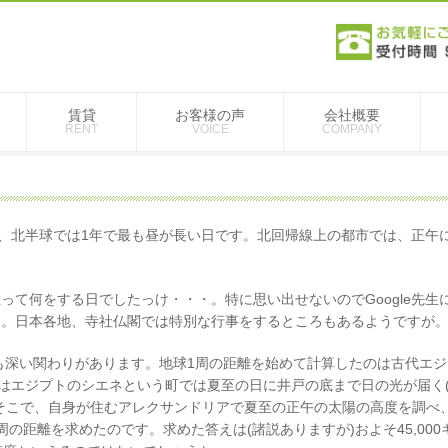
賃貸
お客様の声
会社概要
RENT
VOICE
COMPANY
は、北半球では1年で最も昼が長い日です。北回帰線上の都市では、正午
て何をする日でしたっけ・・・。特に思い出せないのでGoogle先生
す。日本各地、寺社仏閣では特別な行事をするところもあるようですが
ても深い関わりがあります。地球1周の距離を始めて計算したのは古代エ
彼はエジプトのシエネという町では夏至の日に井戸の底まで日の光が届く
そこで、自身が住むアレクサンドリアで夏至の正午の太陽の高度を調べ
の距離を求めたのです。求めた答えは(諸説ありますが)およそ45,000