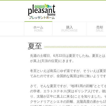
ホーム
購入
売却
HOME
PURCHASE
SALE
夏至
先週の土曜日、6月22日は夏至でしたね。夏至と
が真上(天頂の位置)にきます。
冬至といえば南瓜にゆず湯ですが、そういえば夏至っ
てみたのですが、全国的な風習は特に無いようで
さて、そんな夏至ですが、“地球1周の距離”とと
の学者、エラトステネス(実はギリシア人)です。
り、太陽が正午に真上に来る)ことを知りました。
クサンドリアとシエネの距離、太陽高度の差から1周