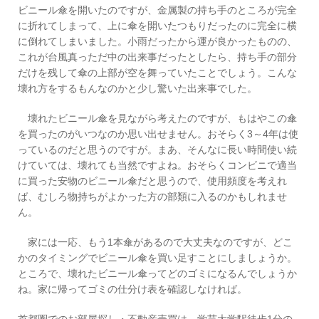
ビニール傘を開いたのですが、金属製の持ち手のところが完全
に折れてしまって、上に傘を開いたつもりだったのに完全に横
に倒れてしまいました。小雨だったから運が良かったものの、
これが台風真っただ中の出来事だったとしたら、持ち手の部分
だけを残して傘の上部が空を舞っていたことでしょう。こんな
壊れ方をするもんなのかと少し驚いた出来事でした。
壊れたビニール傘を見ながら考えたのですが、もはやこの傘
を買ったのがいつなのか思い出せません。おそらく3～4年は使
っているのだと思うのですが。まあ、そんなに長い時間使い続
けていては、壊れても当然ですよね。おそらくコンビニで適当
に買った安物のビニール傘だと思うので、使用頻度を考えれ
ば、むしろ物持ちがよかった方の部類に入るのかもしれませ
ん。
家には一応、もう1本傘があるので大丈夫なのですが、どこ
かのタイミングでビニール傘を買い足すことにしましょうか。
ところで、壊れたビニール傘ってどのゴミになるんでしょうか
ね。家に帰ってゴミの仕分け表を確認しなければ。
首都圏でのお部屋探し・不動産売買は、学芸大学駅徒歩1分の